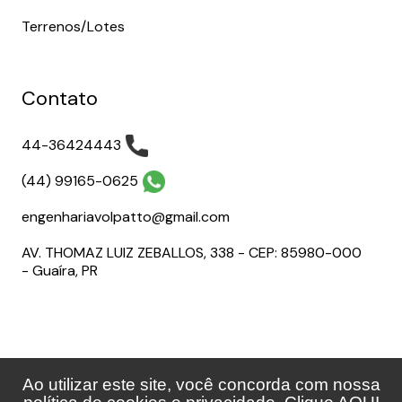
Terrenos/Lotes
Contato
44-36424443
(44) 99165-0625
engenhariavolpatto@gmail.com
AV. THOMAZ LUIZ ZEBALLOS, 338 - CEP: 85980-000
- Guaíra, PR
Ao utilizar este site, você concorda com nossa
Volpatto Empreendimentos 2026 | Desenvolvido