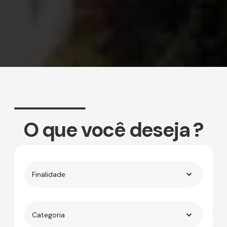
Slide 1 of 2.
O que você deseja ?
Finalidade
Categoria